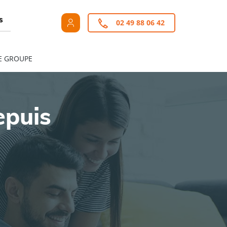
s
02 49 88 06 42
E GROUPE
epuis