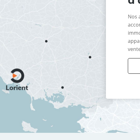
Nos 
acco
immo
appar
vente