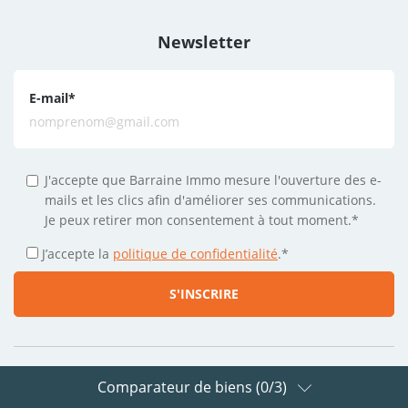
Newsletter
E-mail
*
J'accepte que Barraine Immo mesure l'ouverture des e-
mails et les clics afin d'améliorer ses communications.
Je peux retirer mon consentement à tout moment.*
J’accepte la
politique de confidentialité
.
*
Comparateur de biens (
0
/3)
Suivez-nous sur les réseaux