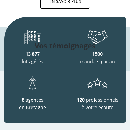
EN SAVOIR PLUS
Vos témoignages
13 877
1500
lots gérés
mandats par an
8
agences
120
professionnels
en Bretagne
à votre écoute