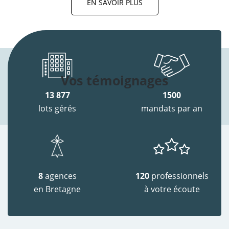
EN SAVOIR PLUS
Vos témoignages
13 877
1500
lots gérés
mandats par an
8
agences
120
professionnels
en Bretagne
à votre écoute