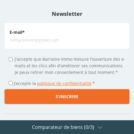
Newsletter
E-mail
*
J'accepte que Barraine Immo mesure l'ouverture des e-
mails et les clics afin d'améliorer ses communications.
Je peux retirer mon consentement à tout moment.*
J’accepte la
politique de confidentialité
.
*
Comparateur de biens (
0
/3)
Suivez-nous sur les réseaux