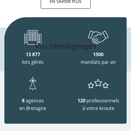
EN SAVOIR PLUS
Vos témoignages
13 877
1500
lots gérés
mandats par an
8
agences
120
professionnels
en Bretagne
à votre écoute