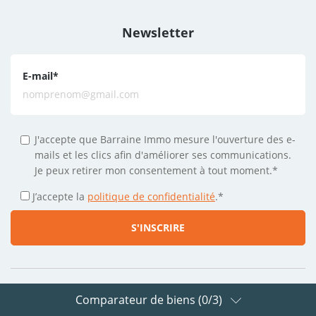
Newsletter
E-mail
*
J'accepte que Barraine Immo mesure l'ouverture des e-
mails et les clics afin d'améliorer ses communications.
Je peux retirer mon consentement à tout moment.*
J’accepte la
politique de confidentialité
.
*
Comparateur de biens (
0
/3)
Suivez-nous sur les réseaux