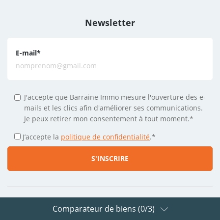
Newsletter
E-mail
*
J'accepte que Barraine Immo mesure l'ouverture des e-
mails et les clics afin d'améliorer ses communications.
Je peux retirer mon consentement à tout moment.*
J’accepte la
politique de confidentialité
.
*
Comparateur de biens (
0
/3)
Suivez-nous sur les réseaux