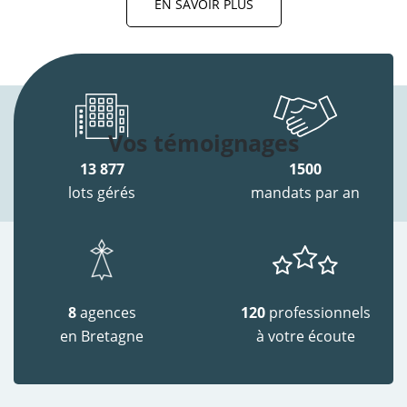
EN SAVOIR PLUS
Vos témoignages
13 877
1500
lots gérés
mandats par an
8
agences
120
professionnels
en Bretagne
à votre écoute