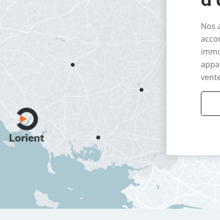
Nos 
acco
immo
appar
vente