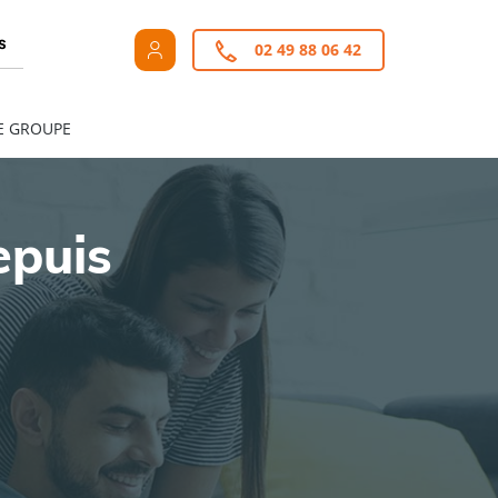
s
02 49 88 06 42
E GROUPE
epuis