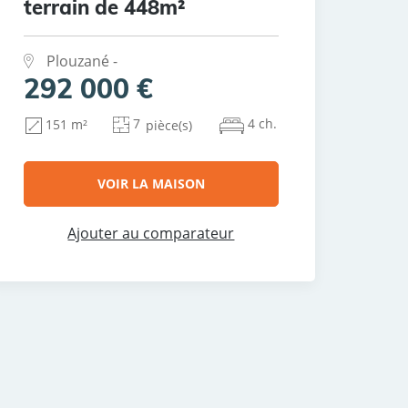
terrain de 448m²
Plouzané -
292 000 €
7
4 ch.
151 m²
pièce(s)
VOIR LA MAISON
Ajouter au comparateur