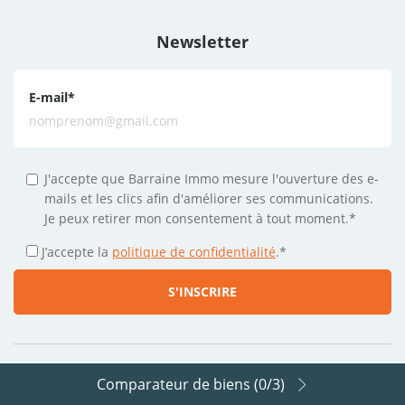
Newsletter
E-mail
*
J'accepte que Barraine Immo mesure l'ouverture des e-
mails et les clics afin d'améliorer ses communications.
Je peux retirer mon consentement à tout moment.*
J’accepte la
politique de confidentialité
.
*
Comparateur de biens (
0
/3)
Suivez-nous sur les réseaux