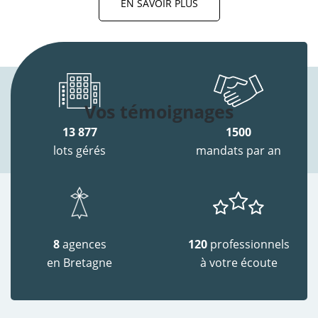
EN SAVOIR PLUS
Vos témoignages
13 877
1500
lots gérés
mandats par an
8
agences
120
professionnels
en Bretagne
à votre écoute