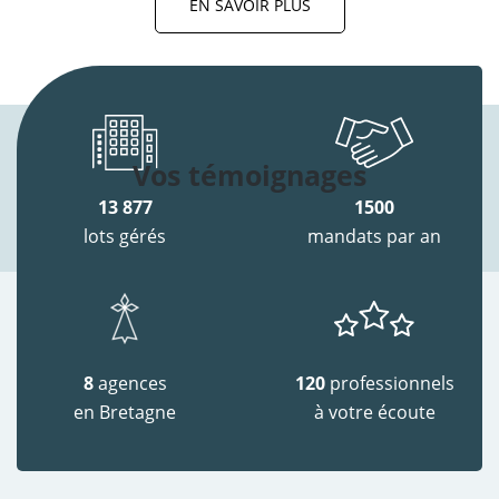
EN SAVOIR PLUS
Vos témoignages
13 877
1500
lots gérés
mandats par an
8
agences
120
professionnels
en Bretagne
à votre écoute