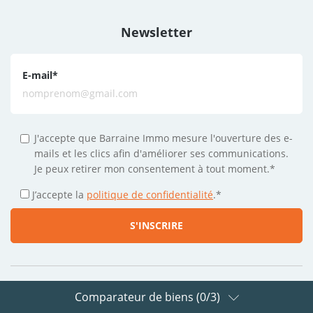
Newsletter
E-mail
*
J'accepte que Barraine Immo mesure l'ouverture des e-
mails et les clics afin d'améliorer ses communications.
Je peux retirer mon consentement à tout moment.*
J’accepte la
politique de confidentialité
.
*
Comparateur de biens (
0
/3)
Suivez-nous sur les réseaux