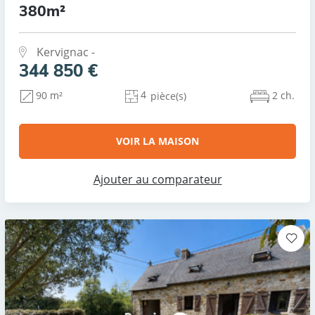
380m²
Kervignac -
344 850 €
4
2 ch.
90 m²
pièce(s)
VOIR LA MAISON
Ajouter au comparateur