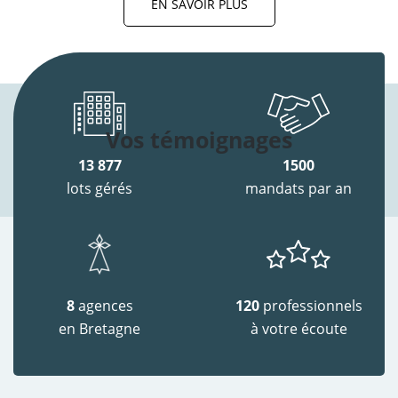
EN SAVOIR PLUS
Vos témoignages
13 877
1500
lots gérés
mandats par an
8
agences
120
professionnels
en Bretagne
à votre écoute