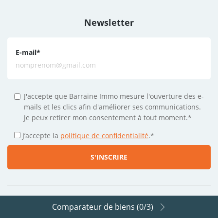
Newsletter
E-mail
*
J'accepte que Barraine Immo mesure l'ouverture des e-
mails et les clics afin d'améliorer ses communications.
Je peux retirer mon consentement à tout moment.*
J’accepte la
politique de confidentialité
.
*
Comparateur de biens (
0
/3)
Suivez-nous sur les réseaux