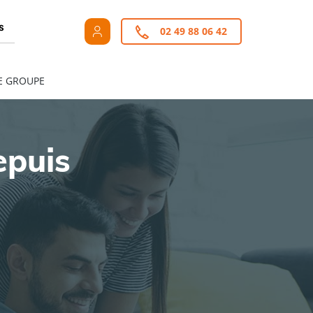
s
02 49 88 06 42
E GROUPE
epuis