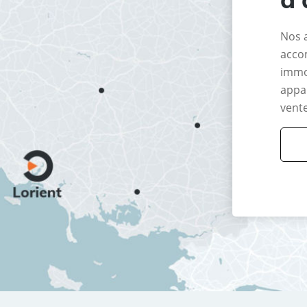
Nos 
acco
immo
appar
vente