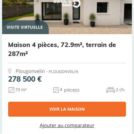
VISITE VIRTUELLE
Maison 4 pièces, 72.9m², terrain de
287m²
Plougonvelin -
PLOUGONVELIN
278 500 €
4
2 ch.
73 m²
pièce(s)
VOIR LA MAISON
Ajouter au comparateur