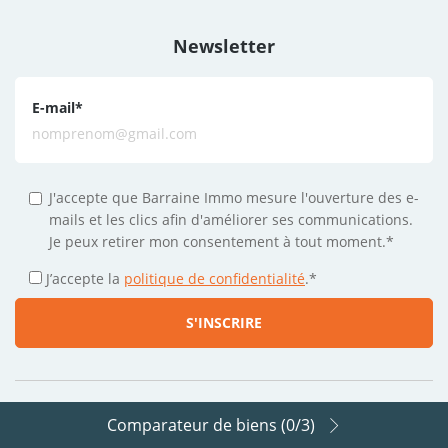
Newsletter
E-mail
*
J'accepte que Barraine Immo mesure l'ouverture des e-
mails et les clics afin d'améliorer ses communications.
Je peux retirer mon consentement à tout moment.*
J’accepte la
politique de confidentialité
.
*
Comparateur de biens (
0
/3)
Suivez-nous sur les réseaux