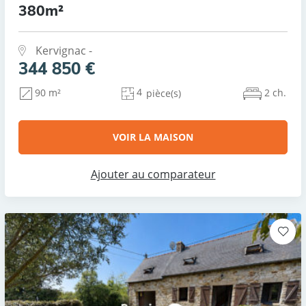
380m²
Kervignac -
344 850 €
4
2 ch.
90 m²
pièce(s)
VOIR LA MAISON
Ajouter au comparateur