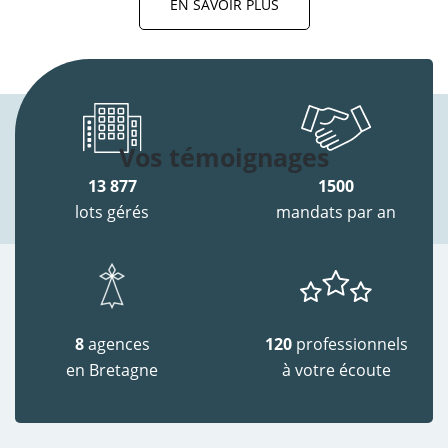
EN SAVOIR PLUS
Vos témoignages
13 877
1500
lots gérés
mandats par an
8
agences
120
professionnels
en Bretagne
à votre écoute