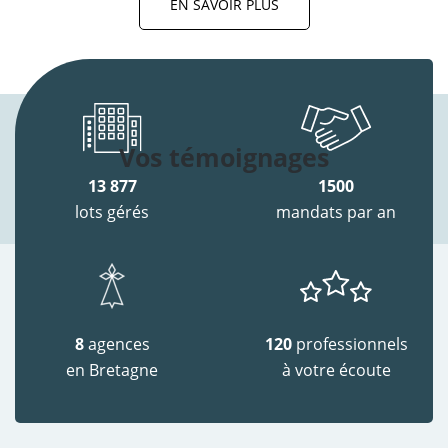
EN SAVOIR PLUS
Vos témoignages
13 877
1500
lots gérés
mandats par an
8
agences
120
professionnels
en Bretagne
à votre écoute