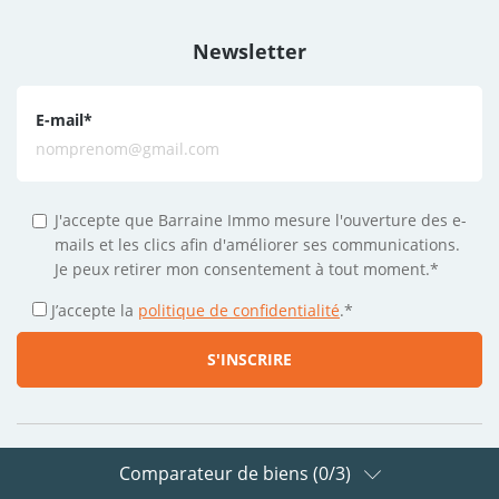
Newsletter
E-mail
*
J'accepte que Barraine Immo mesure l'ouverture des e-
mails et les clics afin d'améliorer ses communications.
Je peux retirer mon consentement à tout moment.*
J’accepte la
politique de confidentialité
.
*
Comparateur de biens (
0
/3)
Suivez-nous sur les réseaux