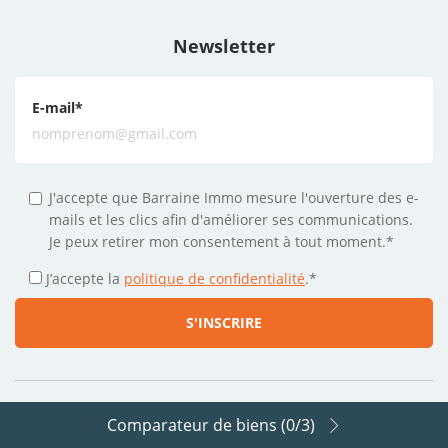
Newsletter
E-mail
*
J'accepte que Barraine Immo mesure l'ouverture des e-
mails et les clics afin d'améliorer ses communications.
Je peux retirer mon consentement à tout moment.*
J’accepte la
politique de confidentialité
.
*
Comparateur de biens (
0
/3)
Suivez-nous sur les réseaux