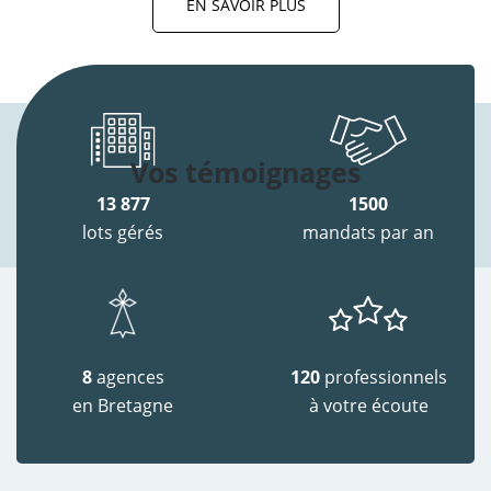
EN SAVOIR PLUS
Vos témoignages
13 877
1500
lots gérés
mandats par an
8
agences
120
professionnels
en Bretagne
à votre écoute