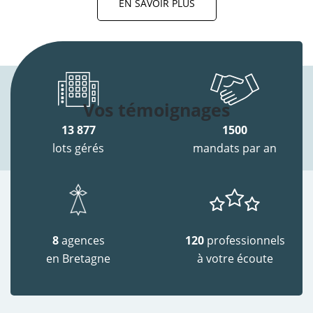
EN SAVOIR PLUS
Vos témoignages
13 877
1500
lots gérés
mandats par an
8
agences
120
professionnels
en Bretagne
à votre écoute