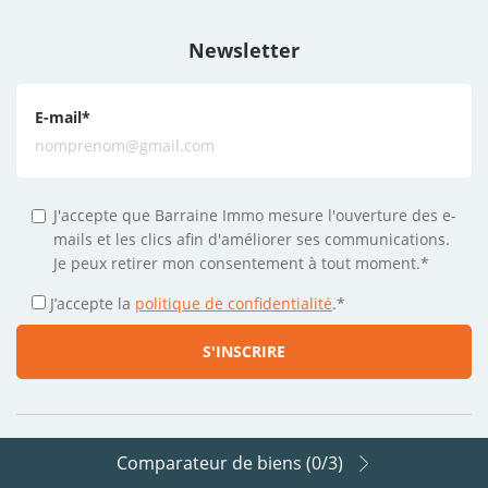
Newsletter
E-mail
*
J'accepte que Barraine Immo mesure l'ouverture des e-
mails et les clics afin d'améliorer ses communications.
Je peux retirer mon consentement à tout moment.*
J’accepte la
politique de confidentialité
.
*
Comparateur de biens (
0
/3)
Suivez-nous sur les réseaux