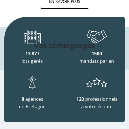
EN SAVOIR PLUS
Vos témoignages
13 877
1500
lots gérés
mandats par an
8
agences
120
professionnels
en Bretagne
à votre écoute