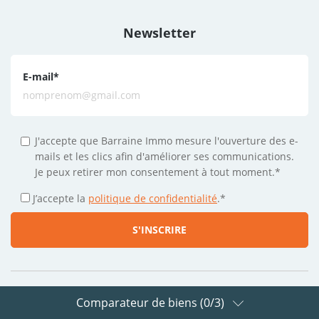
Newsletter
E-mail
*
J'accepte que Barraine Immo mesure l'ouverture des e-
mails et les clics afin d'améliorer ses communications.
Je peux retirer mon consentement à tout moment.*
J’accepte la
politique de confidentialité
.
*
Comparateur de biens (
0
/3)
Suivez-nous sur les réseaux