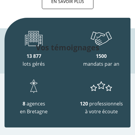
EN SAVOIR PLUS
Vos témoignages
13 877
1500
lots gérés
mandats par an
8
agences
120
professionnels
en Bretagne
à votre écoute