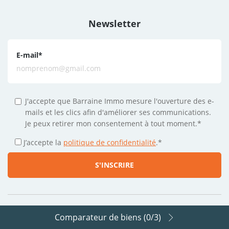
Newsletter
E-mail
*
J'accepte que Barraine Immo mesure l'ouverture des e-
mails et les clics afin d'améliorer ses communications.
Je peux retirer mon consentement à tout moment.*
J’accepte la
politique de confidentialité
.
*
Comparateur de biens (
0
/3)
Suivez-nous sur les réseaux