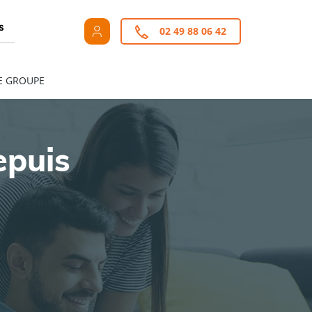
s
02 49 88 06 42
E GROUPE
epuis