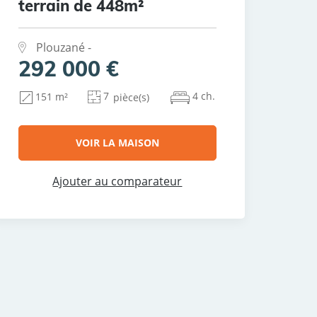
terrain de 448m²
Plouzané -
292 000 €
7
4 ch.
151 m²
pièce(s)
VOIR LA MAISON
Ajouter au comparateur