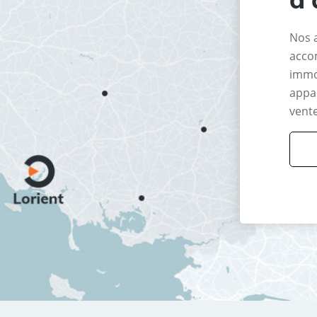
Nos 
acco
immo
appar
vente