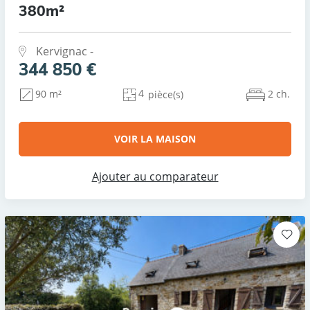
380m²
Kervignac -
344 850 €
4
2 ch.
90 m²
pièce(s)
VOIR LA MAISON
Ajouter au comparateur