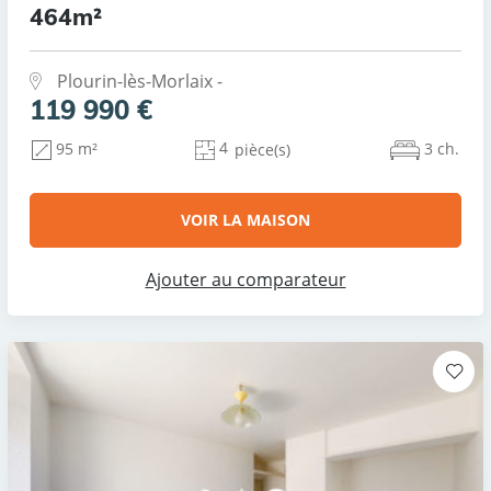
464m²
Plourin-lès-Morlaix -
119 990 €
4
3 ch.
95 m²
pièce(s)
VOIR LA MAISON
Ajouter au comparateur