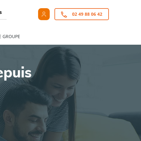
s
02 49 88 06 42
E GROUPE
epuis