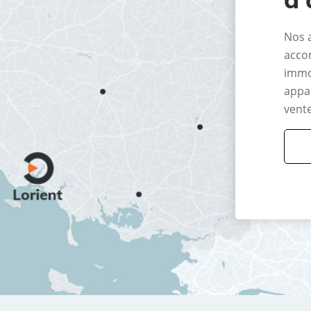
Nos 
acco
immo
appar
vente