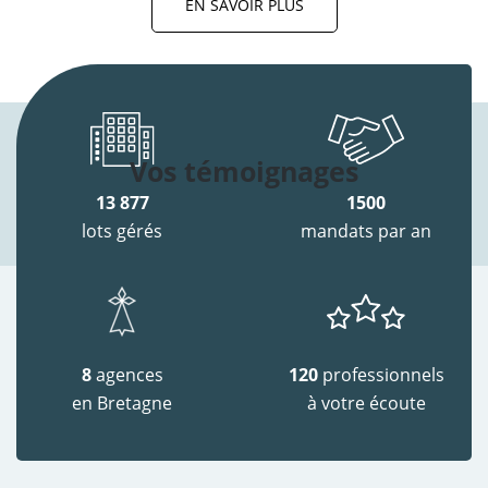
EN SAVOIR PLUS
Vos témoignages
13 877
1500
lots gérés
mandats par an
8
agences
120
professionnels
en Bretagne
à votre écoute