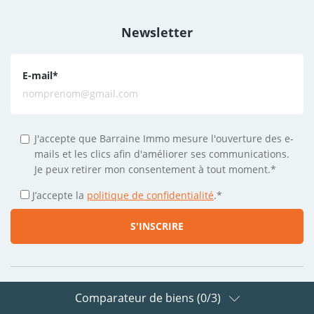
Newsletter
E-mail
*
J'accepte que Barraine Immo mesure l'ouverture des e-
mails et les clics afin d'améliorer ses communications.
Je peux retirer mon consentement à tout moment.*
J’accepte la
politique de confidentialité
.
*
Comparateur de biens (
0
/3)
Suivez-nous sur les réseaux