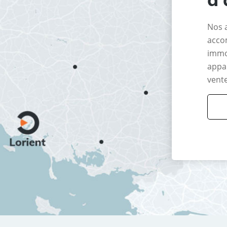
Nos 
acco
immo
appar
vente