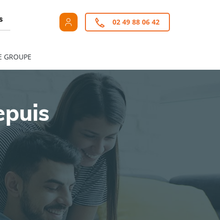
s
02 49 88 06 42
E GROUPE
epuis