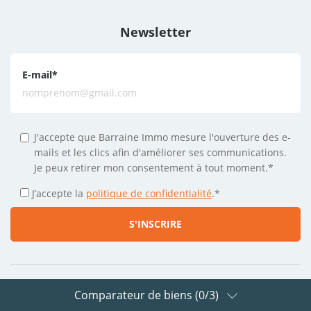
Newsletter
E-mail
*
J'accepte que Barraine Immo mesure l'ouverture des e-
mails et les clics afin d'améliorer ses communications.
Je peux retirer mon consentement à tout moment.*
J’accepte la
politique de confidentialité
.
*
Comparateur de biens (
0
/3)
Suivez-nous sur les réseaux