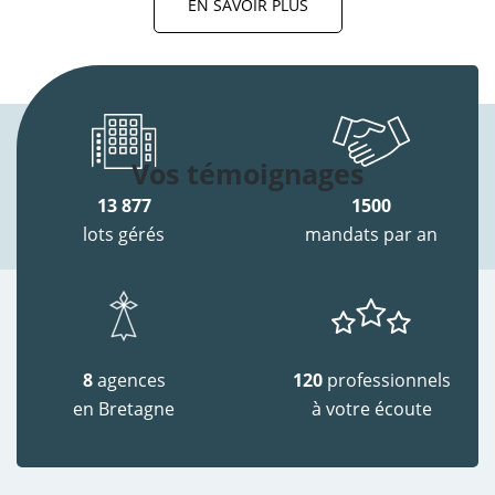
EN SAVOIR PLUS
Vos témoignages
13 877
1500
lots gérés
mandats par an
8
agences
120
professionnels
en Bretagne
à votre écoute