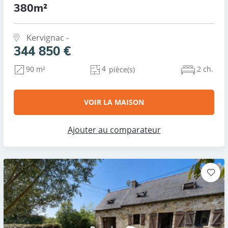
380m²
Kervignac -
344 850 €
4
2 ch.
90 m²
pièce(s)
VOIR LA MAISON
Ajouter au comparateur