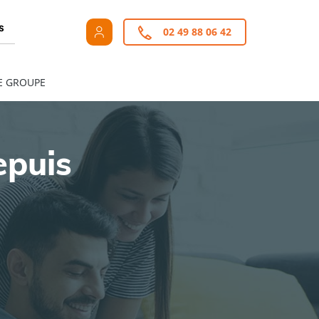
s
02 49 88 06 42
E GROUPE
epuis