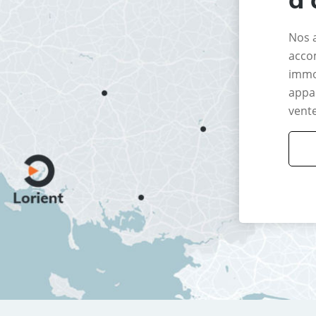
Nos 
acco
immo
appar
vente