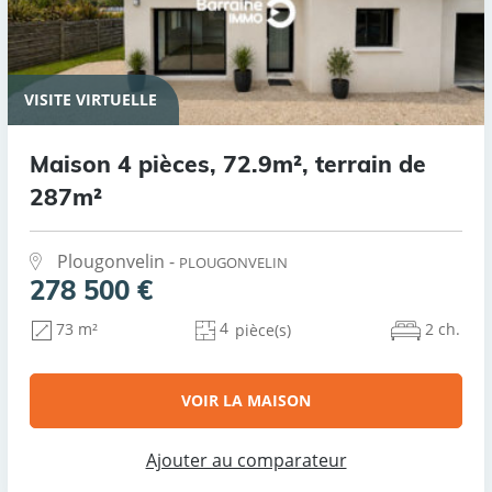
VISITE VIRTUELLE
Maison 4 pièces, 72.9m², terrain de
287m²
Plougonvelin -
PLOUGONVELIN
278 500 €
4
2 ch.
73 m²
pièce(s)
VOIR LA MAISON
Ajouter au comparateur