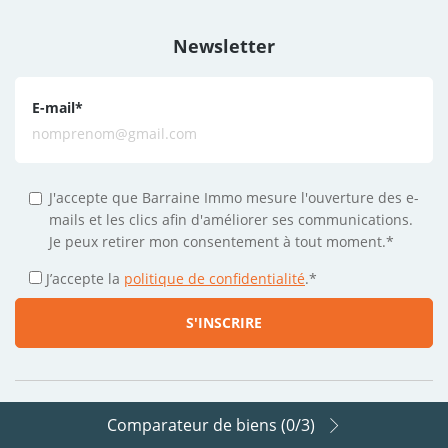
Newsletter
E-mail
*
J'accepte que Barraine Immo mesure l'ouverture des e-
mails et les clics afin d'améliorer ses communications.
Je peux retirer mon consentement à tout moment.*
J’accepte la
politique de confidentialité
.
*
Comparateur de biens (
0
/3)
Suivez-nous sur les réseaux