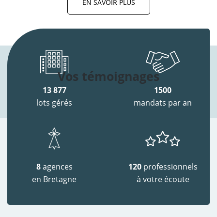
EN SAVOIR PLUS
Vos témoignages
13 877
1500
lots gérés
mandats par an
8
agences
120
professionnels
en Bretagne
à votre écoute