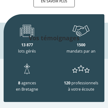
EN SAVOIR PLUS
Vos témoignages
13 877
1500
lots gérés
mandats par an
8
agences
120
professionnels
en Bretagne
à votre écoute