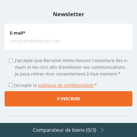
Newsletter
E-mail
*
J'accepte que Barraine Immo mesure l'ouverture des e-
mails et les clics afin d'améliorer ses communications.
Je peux retirer mon consentement à tout moment.*
J’accepte la
politique de confidentialité
.
*
Comparateur de biens (
0
/3)
Suivez-nous sur les réseaux