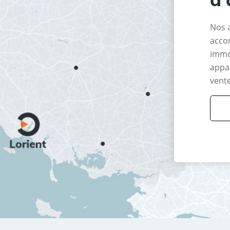
Nos 
acco
immo
appar
vente