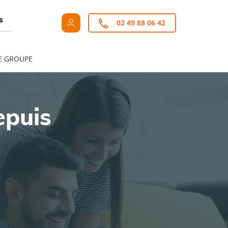
s
02 49 88 06 42
E GROUPE
epuis