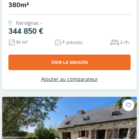
380m²
Kervignac -
344 850 €
4
2 ch.
90 m²
pièce(s)
VOIR LA MAISON
Ajouter au comparateur