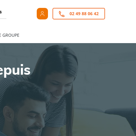
s
02 49 88 06 42
E GROUPE
epuis