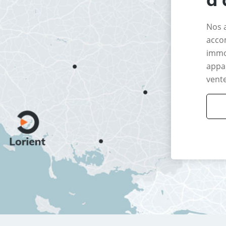
Nos 
acco
immo
appar
vente