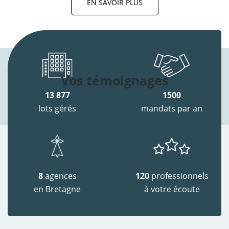
EN SAVOIR PLUS
Vos témoignages
13 877
1500
lots gérés
mandats par an
8
agences
120
professionnels
en Bretagne
à votre écoute