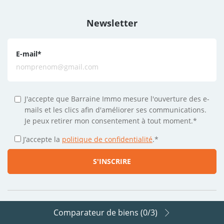
Newsletter
E-mail
*
J'accepte que Barraine Immo mesure l'ouverture des e-
mails et les clics afin d'améliorer ses communications.
Je peux retirer mon consentement à tout moment.*
J’accepte la
politique de confidentialité
.
*
Comparateur de biens (
0
/3)
Suivez-nous sur les réseaux