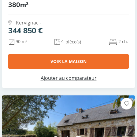
380m²
Kervignac -
344 850 €
4
2 ch.
90 m²
pièce(s)
VOIR LA MAISON
Ajouter au comparateur