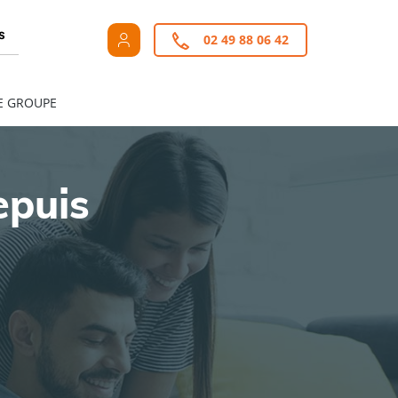
s
02 49 88 06 42
E GROUPE
epuis