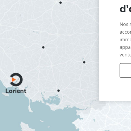
d'
Nos 
acco
immo
appar
vente