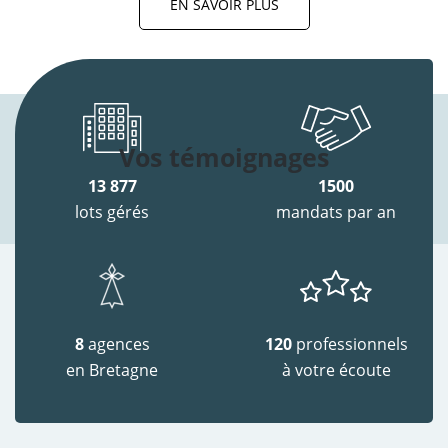
EN SAVOIR PLUS
Vos témoignages
13 877
1500
lots gérés
mandats par an
8
agences
120
professionnels
en Bretagne
à votre écoute