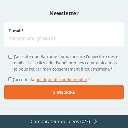
Newsletter
E-mail
*
J'accepte que Barraine Immo mesure l'ouverture des e-
mails et les clics afin d'améliorer ses communications.
Je peux retirer mon consentement à tout moment.*
J’accepte la
politique de confidentialité
.
*
Comparateur de biens (
0
/3)
Suivez-nous sur les réseaux