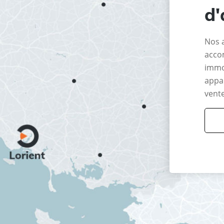
d'
Nos 
acco
immo
appar
vente