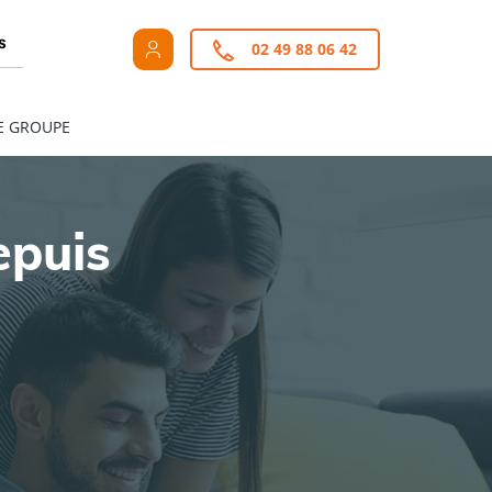
s
02 49 88 06 42
E GROUPE
epuis