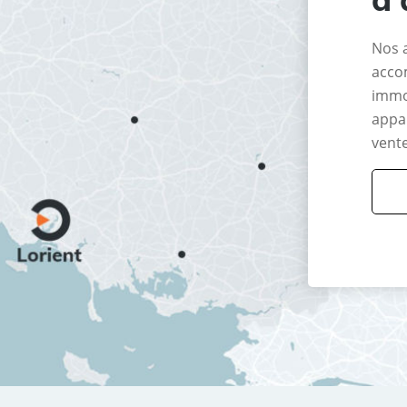
Nos 
acco
immo
appar
vente