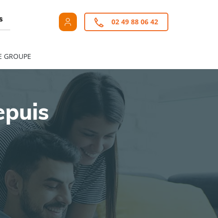
s
02 49 88 06 42
E GROUPE
epuis