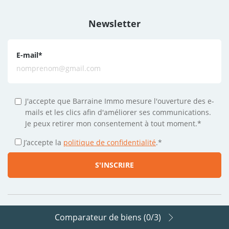
Newsletter
E-mail
*
J'accepte que Barraine Immo mesure l'ouverture des e-
mails et les clics afin d'améliorer ses communications.
Je peux retirer mon consentement à tout moment.*
J’accepte la
politique de confidentialité
.
*
Comparateur de biens (
0
/3)
Suivez-nous sur les réseaux