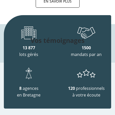
EN SAVOIR PLUS
Vos témoignages
13 877
1500
lots gérés
mandats par an
8
agences
120
professionnels
en Bretagne
à votre écoute