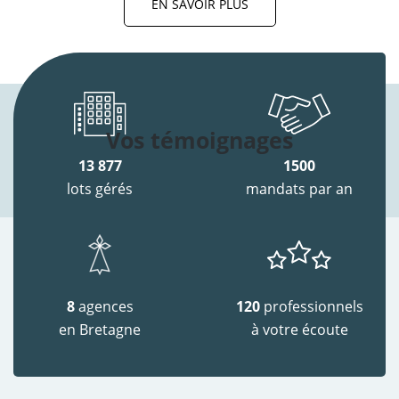
EN SAVOIR PLUS
Vos témoignages
13 877
1500
lots gérés
mandats par an
8
agences
120
professionnels
en Bretagne
à votre écoute