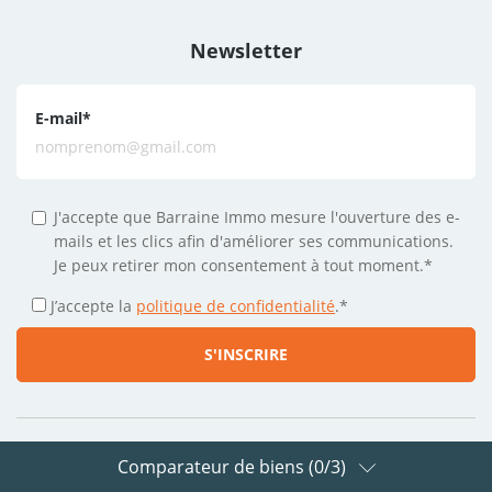
Newsletter
E-mail
*
J'accepte que Barraine Immo mesure l'ouverture des e-
mails et les clics afin d'améliorer ses communications.
Je peux retirer mon consentement à tout moment.*
J’accepte la
politique de confidentialité
.
*
Comparateur de biens (
0
/3)
Suivez-nous sur les réseaux