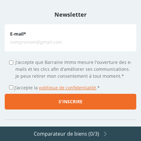
Newsletter
E-mail
*
J'accepte que Barraine Immo mesure l'ouverture des e-
mails et les clics afin d'améliorer ses communications.
Je peux retirer mon consentement à tout moment.*
J’accepte la
politique de confidentialité
.
*
Comparateur de biens (
0
/3)
Suivez-nous sur les réseaux