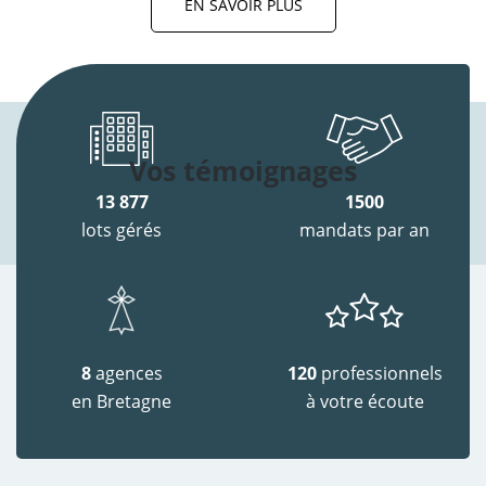
EN SAVOIR PLUS
Vos témoignages
13 877
1500
lots gérés
mandats par an
8
agences
120
professionnels
en Bretagne
à votre écoute