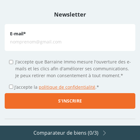
Newsletter
E-mail
*
J'accepte que Barraine Immo mesure l'ouverture des e-
mails et les clics afin d'améliorer ses communications.
Je peux retirer mon consentement à tout moment.*
J’accepte la
politique de confidentialité
.
*
Comparateur de biens (
0
/3)
Suivez-nous sur les réseaux