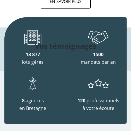
EN SAVOIR PLUS
Vos témoignages
13 877
1500
lots gérés
mandats par an
8
agences
120
professionnels
en Bretagne
à votre écoute