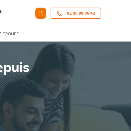
s
02 49 88 06 42
E GROUPE
epuis