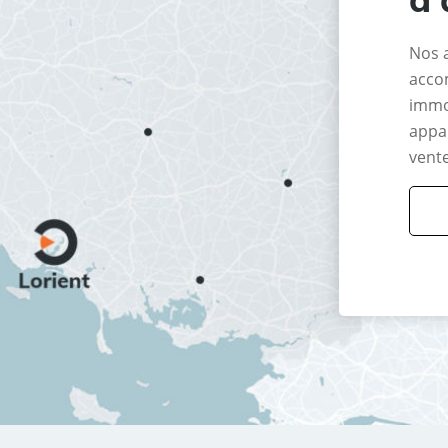
Nos 
acco
immo
appar
vente