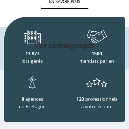
EN SAVOIR PLUS
Vos témoignages
13 877
1500
lots gérés
mandats par an
8
agences
120
professionnels
en Bretagne
à votre écoute