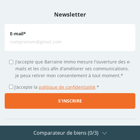
Newsletter
E-mail
*
J'accepte que Barraine Immo mesure l'ouverture des e-
mails et les clics afin d'améliorer ses communications.
Je peux retirer mon consentement à tout moment.*
J’accepte la
politique de confidentialité
.
*
Comparateur de biens (
0
/3)
Suivez-nous sur les réseaux